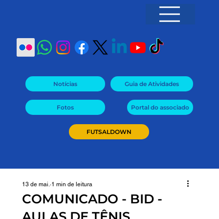
Notícias
Fotos
Portal do associado
13 de mai.
1 min de leitura
COMUNICADO - BID -
AULAS DE TÊNIS