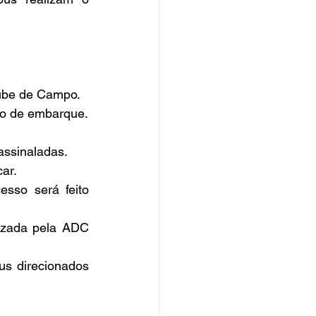
lube de Campo.
to de embarque.
assinaladas.
ar.
so será feito 
izada pela ADC 
s direcionados 