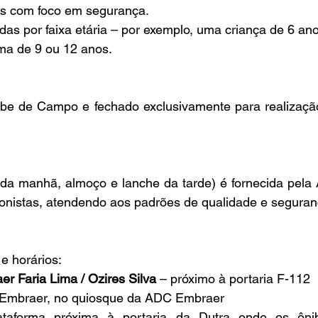
as com foco em segurança.
as por faixa etária – por exemplo, uma criança de 6 ano
a de 9 ou 12 anos.
e de Campo e fechado exclusivamente para realização
 da manhã, almoço e lanche da tarde) é fornecida pela
ionistas, atendendo aos padrões de qualidade e seguran
e horários:
r Faria Lima / Ozires Silva
 – próximo à portaria F-112
Embraer, no quiosque da ADC Embraer
taforma próxima à portaria da Dutra onde os ônib