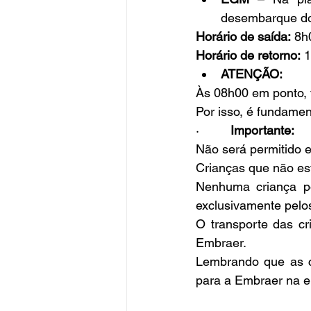
desembarque do
Horário de saída:
 8h
Horário de retorno:
 
ATENÇÃO:
Às 08h00 em ponto, 
Por isso, é fundame
·         
Importante:
Não será permitido 
Crianças que não est
Nenhuma criança po
exclusivamente pelos
O transporte das cr
Embraer.
Lembrando que as c
para a Embraer na en