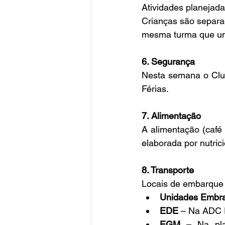
Atividades planejad
Crianças são separad
mesma turma que um
6. Segurança
Nesta semana o Club
Férias.
7. Alimentação
A alimentação (café
elaborada por nutric
8. Transporte
Locais de embarque 
Unidades Embrae
EDE
 – Na ADC 
EGM
 – Na pla