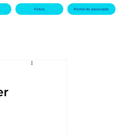
Fotos
Portal do associado
efícios
Locações
er