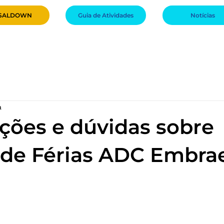
Notícias
Esporte&Escolinhas
Atividades
Patrocínios & Ben
a
ções e dúvidas sobre
 de Férias ADC Embra