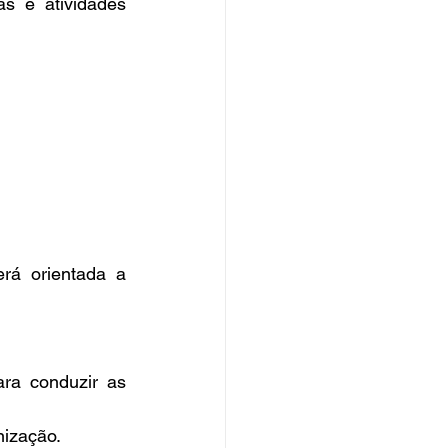
s e atividades 
rá orientada a 
ra conduzir as 
nização.