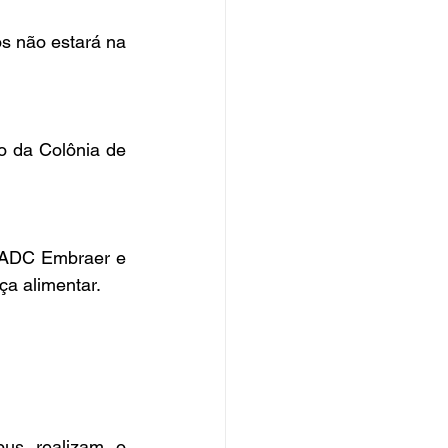
s não estará na 
 da Colônia de 
 ADC Embraer e 
ça alimentar.
us realizam o 