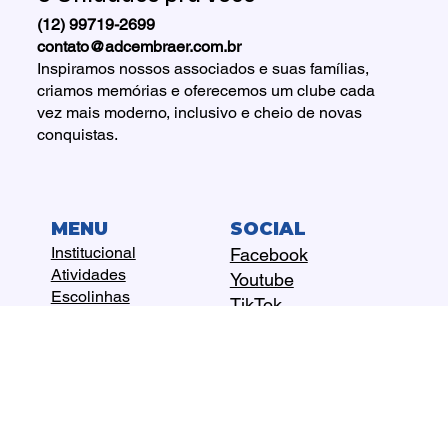
(12) 99719-2699
contato@adcembraer.com.br
Inspiramos nossos associados e suas famílias,
criamos memórias e oferecemos um clube cada
vez mais moderno, inclusivo e cheio de novas
conquistas.
MENU
SOCIAL
Institucional
Facebook
Atividades
Youtube
Escolinhas
TikTok
Agenda
Instagram
Notícias
Linkedin
Locações
X
Contato
Flickr
WhatsApp