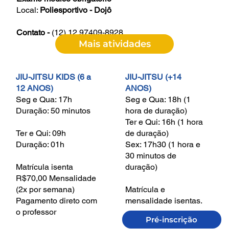
Local:
Poliesportivo - Dojô
Contato -
(12) 12 97409-8928
JIU-JITSU KIDS (6 a
JIU-JITSU (+14
12 ANOS)
ANOS)
Seg e Qua: 17h
Seg e Qua: 18h (1
Duração: 50 minutos
hora de duração)
Ter e Qui: 16h (1 hora
Ter e Qui: 09h
de duração)
Duração: 01h
Sex: 17h30 (1 hora e
30 minutos de
Matrícula isenta
duração)
R$70,00 Mensalidade
(2x por semana)
Matrícula e
Pagamento direto com
mensalidade isentas.
o professor